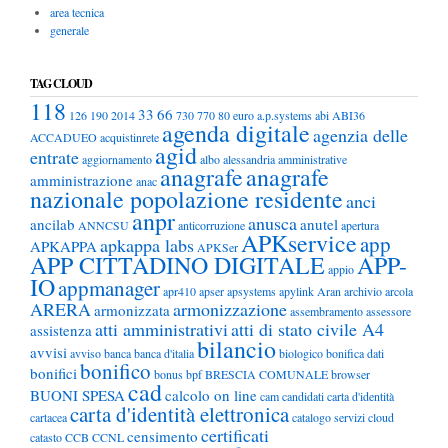
area tecnica
generale
TAG CLOUD
118
33
66
126
190
2014
730
770
80 euro
a.p.systems
abi
ABI36
agenda digitale
agenzia delle
ACCADUEO
acquistinrete
agid
entrate
aggiornamento
albo
alessandria
amministrative
anagrafe
anagrafe
amministrazione
anac
nazionale popolazione residente
anci
anpr
anusca
ancilab
anutel
ANNCSU
anticorruzione
apertura
APKservice
app
apkappa labs
APKAPPA
APKSer
APP CITTADINO DIGITALE
APP-
appio
IO
appmanager
apr410
apser
apsystems
apylink
Aran
archivio
arcola
ARERA
armonizzazione
armonizzata
assembramento
assessore
atti amministrativi
atti di stato civile A4
assistenza
bilancio
avvisi
avviso
banca
banca d'italia
biologico
bonifica dati
bonifico
bonifici
bonus
bpf
BRESCIA COMUNALE
browser
cad
BUONI SPESA
calcolo on line
cam
candidati
carta d'identità
carta d'identità elettronica
cartacea
catalogo servizi cloud
certificati
censimento
catasto
CCB
CCNL