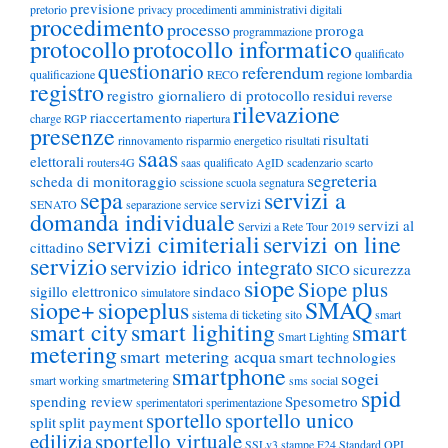
previsione
pretorio
privacy
procedimenti amministrativi digitali
procedimento
processo
proroga
programmazione
protocollo
protocollo informatico
qualificato
questionario
referendum
qualificazione
RECO
regione lombardia
registro
registro giornaliero di protocollo
residui
reverse
rilevazione
riaccertamento
charge
RGP
riapertura
presenze
risultati
rinnovamento
risparmio energetico
risultati
saas
elettorali
routers4G
saas qualificato AgID
scadenzario
scarto
segreteria
scheda di monitoraggio
scissione
scuola
segnatura
sepa
servizi a
servizi
SENATO
separazione
service
domanda individuale
servizi al
Servizi a Rete Tour 2019
servizi cimiteriali
servizi on line
cittadino
servizio
servizio idrico integrato
SICO
sicurezza
siope
Siope plus
sigillo elettronico
sindaco
simulatore
siope+
siopeplus
SMAQ
sistema di ticketing
sito
smart
smart city
smart lighiting
smart
Smart Lighting
metering
smart metering acqua
smart technologies
smartphone
sogei
smart working
smartmetering
sms
social
spid
spending review
Spesometro
sperimentatori
sperimentazione
sportello
sportello unico
split
split payment
edilizia
sportello virtuale
SSLv3
stampe F24
Standard OPI