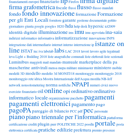
fip
firma digitale
finanziario
finanziamenti europei
Firefox
firma grafometrica
flusso
fiscale
flussi
flusso mandati
fondo innovazione
fondo
Formazione
formazione
per gli Enti Locali
garante
fornitore
gestione documentale
gettito
hda
hypersic
giornaliero
giunta
google
google+
H2O
help desk
ict2009
imu
illuminazione
ina-saia
identità digitale
ims
imu agevolata
informatizzazione
indirizzi
informatico
informativa
innovazione
INPS
istanze on
integrazione dati
intermediario
internet
interno
interruzione
ip
line
labs
ISTAT
iuc
iva
labelab
LAC 2018
lavori
lavoro agile
legalmail
leva
Light + Building 2018
liste anagrafiche comunali
liste elettorali
liste sezionali
Luminibus
manuale
marketplace della pa
maggioli
mail
mandato
mascherine antivirali
ministero
mensa
mepa
militare
minimaster
mobile
modello
modelli 3D
modello 3d
MONIT/18
monitoraggio
monitoraggio 2018
monitoraggio rete idrica
Mostra Internazionale dell'Acqua
mozilla
NB-IoT
NPAPI
norma
network
nonsolometering
notifiche
numeri civici
nuovo
online
oil
opi
ordinativo
ordinativo
esercizio finanziario
pagamenti
informatico locale
organizzazione
pacchetto
pagamenti elettronici
pagamento
pago
pagoPA
pec
pareggio di bilancio
PCC
pdf
personale
piano
piano triennale per l'informatica
piattaforma
portale
plugin
certificazione crediti
pnrr
POLITICHE 2022
poodle
posta
pratiche edilizie
prefettura
elettronica certificata
premio
presenze