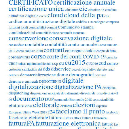
CERTIFICATO
certificazione annuale
certificazione unica
cie
chrome
circolare 43
cittadino
cloud
cloud della pa
cittadino digitale
civile
cns
codice amministrazione digitale
codifica 118
codogno
comparto
Comunicato stampa
funzioni locali
compatibilità
comuni
comunicazioni
comunità isolane
comunità montane
conservazione
conservazione digitale
contabile
contabilità
conto annuale
consolidato
Conto annuale
contratti
convegno
cookie
2017
conto annuale 2018
coppie di fatto
corso
corte dei conti
COVID-19
coronavirus
crescita
cu2015
cu
cud
csp
cuneo
CRGP
criteri minimi ambientali
CU2016
dds
ddservice
customer satisfaction
dat
decreto legislativo
decreto renzi
demo
demografici
dematerializzazione
delibera
denunce
digitale
denunce annuali
DICIOTTENNI
digitalizzazione
digitalizzazione PA
disciplina
dispatching
disposizioni anticipate di trattamento
distretto di roma
divorzio
dl
documento
DUP
66
ecomondo
Ecomondo 2018
ecosostenibilità
elettorale
elezioni
efattura
eidas
elettorali
espatrio
facciamo il punto
f24
European Utility Week 2019
facebook
fascicolo elettorale
fattura
Fattura attiva
Fattura Elettronica
fatturaPA
fatturazione elettronica
fatture
fax