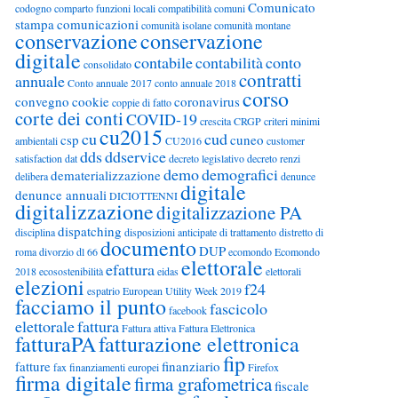
Comunicato
codogno
comparto funzioni locali
compatibilità
comuni
stampa
comunicazioni
comunità isolane
comunità montane
conservazione
conservazione
digitale
contabile
contabilità
conto
consolidato
contratti
annuale
Conto annuale 2017
conto annuale 2018
corso
convegno
cookie
coronavirus
coppie di fatto
corte dei conti
COVID-19
crescita
CRGP
criteri minimi
cu2015
cu
cud
csp
cuneo
ambientali
CU2016
customer
dds
ddservice
satisfaction
dat
decreto legislativo
decreto renzi
demo
demografici
dematerializzazione
delibera
denunce
digitale
denunce annuali
DICIOTTENNI
digitalizzazione
digitalizzazione PA
dispatching
disciplina
disposizioni anticipate di trattamento
distretto di
documento
DUP
roma
divorzio
dl 66
ecomondo
Ecomondo
elettorale
efattura
2018
ecosostenibilità
eidas
elettorali
elezioni
f24
espatrio
European Utility Week 2019
facciamo il punto
fascicolo
facebook
elettorale
fattura
Fattura attiva
Fattura Elettronica
fatturaPA
fatturazione elettronica
fip
fatture
finanziario
fax
finanziamenti europei
Firefox
firma digitale
firma grafometrica
fiscale