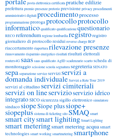
portale
pratiche edilizie
posta elettronica certificata
prefettura
previsione
premio
presenze
pretorio
privacy
procedimenti
procedimento
processo
amministrativi digitali
protocollo
protocollo
proroga
programmazione
informatico
questionario
qualificato
qualificazione
registro
referendum
registro
RECO
regione lombardia
giornaliero di protocollo
residui
reverse charge
RGP
rilevazione presenze
riaccertamento
riapertura
risultati elettorali
rinnovamento
risparmio energetico
risultati
saas
scheda di
routers4G
saas qualificato AgID
scadenzario
scarto
segreteria
monitoraggio
scissione
scuola
segnatura
SENATO
sepa
servizi a
servizi
separazione
service
domanda individuale
Servizi a Rete Tour 2019
servizi cimiteriali
servizi al cittadino
servizi on line
servizio
servizio idrico
integrato
SICO
sicurezza
sigillo elettronico
simulatore
siope
siope+
Siope plus
sindaco
siopeplus
SMAQ
sistema di ticketing
sito
smart
smart city
smart lighiting
Smart Lighting
smart metering
smart metering acqua
smart
smartphone
technologies
smart working
smartmetering