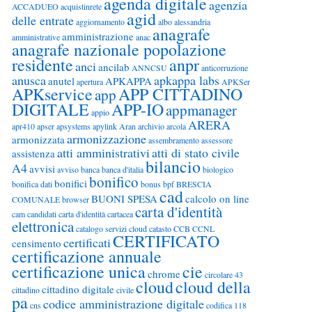
agenda digitale
agenzia
ACCADUEO
acquistinrete
agid
delle entrate
aggiornamento
albo
alessandria
anagrafe
amministrazione
amministrative
anac
anagrafe nazionale popolazione
residente
anpr
anci
ancilab
ANNCSU
anticorruzione
anusca
apkappa labs
anutel
APKAPPA
apertura
APKSer
APKservice
APP CITTADINO
app
DIGITALE
APP-IO
appmanager
appio
ARERA
apr410
apser
apsystems
apylink
Aran
archivio
arcola
armonizzazione
armonizzata
assembramento
assessore
atti amministrativi
atti di stato civile
assistenza
bilancio
A4
avvisi
avviso
banca
banca d'italia
biologico
bonifico
bonifici
bonifica dati
bonus
bpf
BRESCIA
cad
BUONI SPESA
calcolo on line
COMUNALE
browser
carta d'identità
cam
candidati
carta d'identità cartacea
elettronica
catalogo servizi cloud
catasto
CCB
CCNL
CERTIFICATO
certificati
censimento
certificazione annuale
certificazione unica
cie
chrome
circolare 43
cloud
cloud della
cittadino digitale
cittadino
civile
pa
codice amministrazione digitale
cns
codifica 118