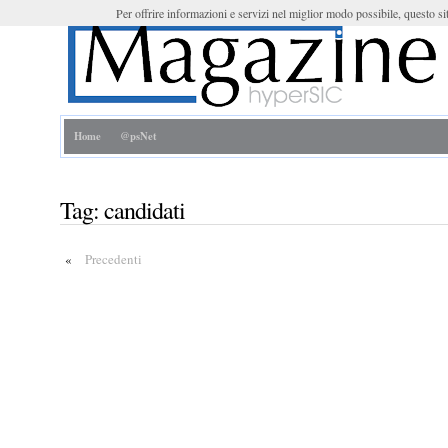
Per offrire informazioni e servizi nel miglior modo possibile, questo sit
Home
@psNet
Tag:
candidati
«
Precedenti