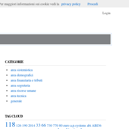
. Per maggiori informazioni sui cookie vedi la
privacy policy
Procedi
Login
CATEGORIE
area sistemistica
area demografici
area finanziaria e tributi
area segreteria
area risorse umane
area tecnica
generale
TAG CLOUD
118
33
66
126
190
2014
730
770
80 euro
a.p.systems
abi
ABI36