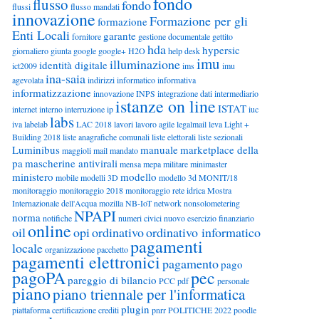
fondo
flusso
fondo
flussi
flusso mandati
innovazione
Formazione per gli
formazione
Enti Locali
garante
fornitore
gestione documentale
gettito
hda
hypersic
giornaliero
giunta
google
google+
H2O
help desk
imu
illuminazione
identità digitale
ict2009
ims
imu
ina-saia
agevolata
indirizzi
informatico
informativa
informatizzazione
innovazione
INPS
integrazione dati
intermediario
istanze on line
ISTAT
internet
interno
interruzione
ip
iuc
labs
iva
labelab
LAC 2018
lavori
lavoro agile
legalmail
leva
Light +
Building 2018
liste anagrafiche comunali
liste elettorali
liste sezionali
Luminibus
manuale
marketplace della
maggioli
mail
mandato
pa
mascherine antivirali
mensa
mepa
militare
minimaster
ministero
modello
mobile
modelli 3D
modello 3d
MONIT/18
monitoraggio
monitoraggio 2018
monitoraggio rete idrica
Mostra
Internazionale dell'Acqua
mozilla
NB-IoT
network
nonsolometering
NPAPI
norma
notifiche
numeri civici
nuovo esercizio finanziario
online
oil
opi
ordinativo
ordinativo informatico
pagamenti
locale
organizzazione
pacchetto
pagamenti elettronici
pagamento
pago
pagoPA
pec
pareggio di bilancio
PCC
pdf
personale
piano
piano triennale per l'informatica
plugin
piattaforma certificazione crediti
pnrr
POLITICHE 2022
poodle