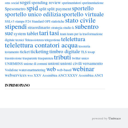
sogei
spending review
sms
social
sperimentatori
sperimentazione
spid
sportello
Spesometro
split
split payment
sportello unico edilizia
sportello virtuale
stato civile
SSLv3
stampe F24
Standard OPI
statistiche
stipendi
subentro
straordinario
strategia
studio k
tari
tasi
sue
tablet
system
team
team per la trasformazione
telelettura
digitale
tecnici
Teleassistenza
telegestione
telelettura contatori acqua
tesoreria
ticketing
timbro digitale
ticket
testamento
TLS
tosap
tributi
trasmissione
trasparente
trasparenza
twitter
unico
unioni
unioni civili
versamento
UNIEMENS
unione di comuni
webinar
web
Vodafone
watersmartmetering
web-based
webservices
wss
XXV Assemblea ANCI
XXXV Assemblea ANCI
IN PRIMO PIANO
powered by
Umbraco