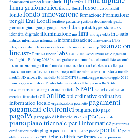
fip
firma digitale
finanziario
finanziamenti europei
Firefox
firma grafometrica
flusso
fiscale
flussi
flusso mandati
fondo innovazione
fondo
Formazione
formazione
per gli Enti Locali
garante
fornitore
gestione documentale
gettito
hda
hypersic
giornaliero
giunta
google
google+
H2O
help desk
ict2009
imu
illuminazione
ina-saia
identità digitale
ims
imu agevolata
informatizzazione
indirizzi
informatico
informativa
innovazione
INPS
istanze on
integrazione dati
intermediario
internet
interno
interruzione
ip
line
labs
ISTAT
iuc
iva
labelab
LAC 2018
lavori
lavoro agile
legalmail
leva
Light + Building 2018
liste anagrafiche comunali
liste elettorali
liste sezionali
Luminibus
manuale
marketplace della pa
maggioli
mail
mandato
mascherine antivirali
ministero
mensa
mepa
militare
minimaster
mobile
modello
modelli 3D
modello 3d
MONIT/18
monitoraggio
monitoraggio 2018
monitoraggio rete idrica
Mostra Internazionale dell'Acqua
mozilla
NB-IoT
NPAPI
norma
network
nonsolometering
notifiche
numeri civici
nuovo
online
oil
opi
ordinativo
ordinativo
esercizio finanziario
pagamenti
informatico locale
organizzazione
pacchetto
pagamenti elettronici
pagamento
pago
pagoPA
pec
pareggio di bilancio
PCC
pdf
personale
piano
piano triennale per l'informatica
piattaforma
portale
plugin
certificazione crediti
pnrr
POLITICHE 2022
poodle
posta
pratiche edilizie
prefettura
elettronica certificata
premio
presenze