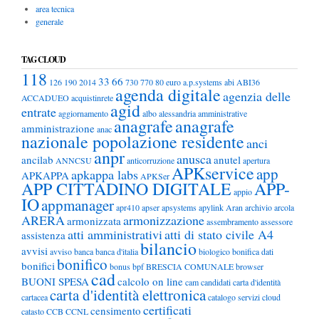
area tecnica
generale
TAG CLOUD
118
33
66
126
190
2014
730
770
80 euro
a.p.systems
abi
ABI36
agenda digitale
agenzia delle
ACCADUEO
acquistinrete
agid
entrate
aggiornamento
albo
alessandria
amministrative
anagrafe
anagrafe
amministrazione
anac
nazionale popolazione residente
anci
anpr
anusca
ancilab
anutel
ANNCSU
anticorruzione
apertura
APKservice
app
apkappa labs
APKAPPA
APKSer
APP CITTADINO DIGITALE
APP-
appio
IO
appmanager
apr410
apser
apsystems
apylink
Aran
archivio
arcola
ARERA
armonizzazione
armonizzata
assembramento
assessore
atti amministrativi
atti di stato civile A4
assistenza
bilancio
avvisi
avviso
banca
banca d'italia
biologico
bonifica dati
bonifico
bonifici
bonus
bpf
BRESCIA COMUNALE
browser
cad
BUONI SPESA
calcolo on line
cam
candidati
carta d'identità
carta d'identità elettronica
cartacea
catalogo servizi cloud
certificati
censimento
catasto
CCB
CCNL