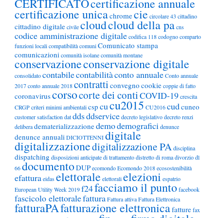
CERTIFICATO
certificazione annuale
certificazione unica
cie
chrome
circolare 43
cittadino
cloud
cloud della pa
cittadino digitale
civile
cns
codice amministrazione digitale
codifica 118
codogno
comparto
Comunicato stampa
funzioni locali
compatibilità
comuni
comunicazioni
comunità isolane
comunità montane
conservazione
conservazione digitale
contabile
contabilità
conto annuale
consolidato
Conto annuale
contratti
convegno
cookie
2017
conto annuale 2018
coppie di fatto
corso
corte dei conti
COVID-19
coronavirus
crescita
cu2015
cu
cud
csp
cuneo
CRGP
criteri minimi ambientali
CU2016
dds
ddservice
customer satisfaction
dat
decreto legislativo
decreto renzi
demo
demografici
dematerializzazione
delibera
denunce
digitale
denunce annuali
DICIOTTENNI
digitalizzazione
digitalizzazione PA
disciplina
dispatching
disposizioni anticipate di trattamento
distretto di roma
divorzio
dl
documento
DUP
66
ecomondo
Ecomondo 2018
ecosostenibilità
elettorale
elezioni
efattura
eidas
elettorali
espatrio
facciamo il punto
f24
European Utility Week 2019
facebook
fascicolo elettorale
fattura
Fattura attiva
Fattura Elettronica
fatturaPA
fatturazione elettronica
fatture
fax