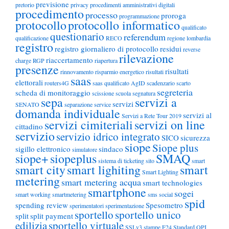
previsione
pretorio
privacy
procedimenti amministrativi digitali
procedimento
processo
proroga
programmazione
protocollo
protocollo informatico
qualificato
questionario
referendum
qualificazione
RECO
regione lombardia
registro
registro giornaliero di protocollo
residui
reverse
rilevazione
riaccertamento
charge
RGP
riapertura
presenze
risultati
rinnovamento
risparmio energetico
risultati
saas
elettorali
routers4G
saas qualificato AgID
scadenzario
scarto
segreteria
scheda di monitoraggio
scissione
scuola
segnatura
sepa
servizi a
servizi
SENATO
separazione
service
domanda individuale
servizi al
Servizi a Rete Tour 2019
servizi cimiteriali
servizi on line
cittadino
servizio
servizio idrico integrato
SICO
sicurezza
siope
Siope plus
sigillo elettronico
sindaco
simulatore
siope+
siopeplus
SMAQ
sistema di ticketing
sito
smart
smart city
smart lighiting
smart
Smart Lighting
metering
smart metering acqua
smart technologies
smartphone
sogei
smart working
smartmetering
sms
social
spid
spending review
Spesometro
sperimentatori
sperimentazione
sportello
sportello unico
split
split payment
edilizia
sportello virtuale
SSLv3
stampe F24
Standard OPI