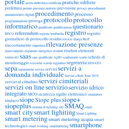
portale
pratiche edilizie
posta elettronica certificata
prefettura
previsione
premio
presenze
pretorio
privacy
procedimenti
procedimento
processo
amministrativi digitali
protocollo
protocollo
proroga
programmazione
informatico
questionario
qualificato
qualificazione
registro
referendum
registro
RECO
regione lombardia
giornaliero di protocollo
residui
reverse charge
RGP
rilevazione presenze
riaccertamento
riapertura
risultati elettorali
rinnovamento
risparmio energetico
risultati
saas
scheda di
routers4G
saas qualificato AgID
scadenzario
scarto
segreteria
monitoraggio
scissione
scuola
segnatura
SENATO
sepa
servizi a
servizi
separazione
service
domanda individuale
Servizi a Rete Tour 2019
servizi cimiteriali
servizi al cittadino
servizi on line
servizio
servizio idrico
integrato
SICO
sicurezza
sigillo elettronico
simulatore
siope
siope+
Siope plus
sindaco
siopeplus
SMAQ
sistema di ticketing
sito
smart
smart city
smart lighiting
Smart Lighting
smart metering
smart metering acqua
smart
smartphone
technologies
smart working
smartmetering