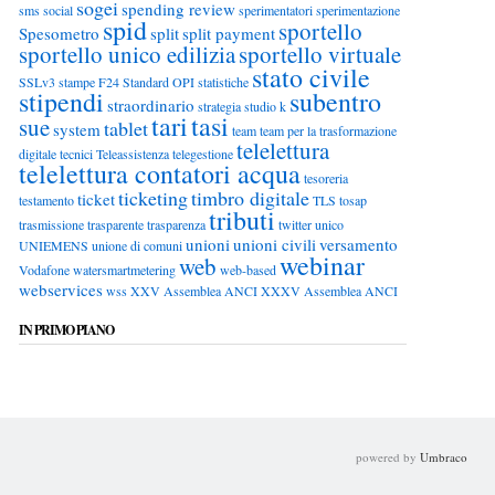
sogei
spending review
sms
social
sperimentatori
sperimentazione
spid
sportello
Spesometro
split
split payment
sportello unico edilizia
sportello virtuale
stato civile
SSLv3
stampe F24
Standard OPI
statistiche
stipendi
subentro
straordinario
strategia
studio k
tari
tasi
sue
tablet
system
team
team per la trasformazione
telelettura
digitale
tecnici
Teleassistenza
telegestione
telelettura contatori acqua
tesoreria
ticketing
timbro digitale
ticket
testamento
TLS
tosap
tributi
trasmissione
trasparente
trasparenza
twitter
unico
unioni
unioni civili
versamento
UNIEMENS
unione di comuni
webinar
web
Vodafone
watersmartmetering
web-based
webservices
wss
XXV Assemblea ANCI
XXXV Assemblea ANCI
IN PRIMO PIANO
powered by
Umbraco