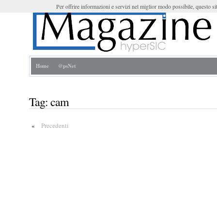
Per offrire informazioni e servizi nel miglior modo possibile, questo sit
Home
@psNet
Tag:
cam
«
Precedenti