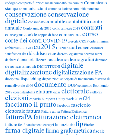
Comunicato
codogno
comparto funzioni locali
compatibilità
comuni
stampa
comunicazioni
comunità isolane
comunità montane
conservazione
conservazione
digitale
contabile
contabilità
conto
consolidato
contratti
annuale
Conto annuale 2017
conto annuale 2018
corso
convegno
cookie
coronavirus
coppie di fatto
corte dei conti
COVID-19
crescita
CRGP
criteri minimi
cu2015
cu
cud
csp
cuneo
ambientali
CU2016
customer
dds
ddservice
satisfaction
dat
decreto legislativo
decreto renzi
demo
demografici
dematerializzazione
delibera
denunce
digitale
denunce annuali
DICIOTTENNI
digitalizzazione
digitalizzazione PA
dispatching
disciplina
disposizioni anticipate di trattamento
distretto di
documento
DUP
roma
divorzio
dl 66
ecomondo
Ecomondo
elettorale
efattura
2018
ecosostenibilità
eidas
elettorali
elezioni
f24
espatrio
European Utility Week 2019
facciamo il punto
fascicolo
facebook
elettorale
fattura
Fattura attiva
Fattura Elettronica
fatturaPA
fatturazione elettronica
fip
fatture
finanziario
fax
finanziamenti europei
Firefox
firma digitale
firma grafometrica
fiscale