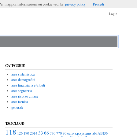
. Per maggiori informazioni sui cookie vedi la
privacy policy
Procedi
Login
CATEGORIE
area sistemistica
area demografici
area finanziaria e tributi
area segreteria
area risorse umane
area tecnica
generale
TAG CLOUD
118
33
66
126
190
2014
730
770
80 euro
a.p.systems
abi
ABI36