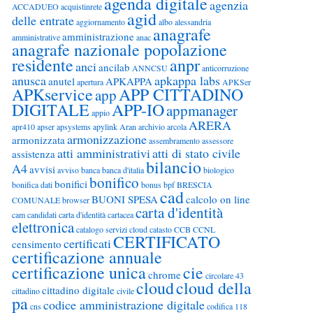
agenda digitale
agenzia
ACCADUEO
acquistinrete
agid
delle entrate
aggiornamento
albo
alessandria
anagrafe
amministrazione
amministrative
anac
anagrafe nazionale popolazione
residente
anpr
anci
ancilab
ANNCSU
anticorruzione
anusca
apkappa labs
anutel
APKAPPA
apertura
APKSer
APKservice
APP CITTADINO
app
DIGITALE
APP-IO
appmanager
appio
ARERA
apr410
apser
apsystems
apylink
Aran
archivio
arcola
armonizzazione
armonizzata
assembramento
assessore
atti amministrativi
atti di stato civile
assistenza
bilancio
A4
avvisi
avviso
banca
banca d'italia
biologico
bonifico
bonifici
bonifica dati
bonus
bpf
BRESCIA
cad
BUONI SPESA
calcolo on line
COMUNALE
browser
carta d'identità
cam
candidati
carta d'identità cartacea
elettronica
catalogo servizi cloud
catasto
CCB
CCNL
CERTIFICATO
certificati
censimento
certificazione annuale
certificazione unica
cie
chrome
circolare 43
cloud
cloud della
cittadino digitale
cittadino
civile
pa
codice amministrazione digitale
cns
codifica 118