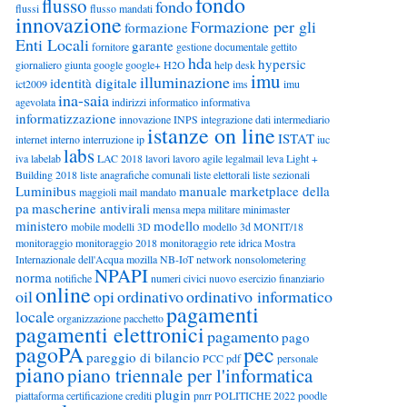
fondo
flusso
fondo
flussi
flusso mandati
innovazione
Formazione per gli
formazione
Enti Locali
garante
fornitore
gestione documentale
gettito
hda
hypersic
giornaliero
giunta
google
google+
H2O
help desk
imu
illuminazione
identità digitale
ict2009
ims
imu
ina-saia
agevolata
indirizzi
informatico
informativa
informatizzazione
innovazione
INPS
integrazione dati
intermediario
istanze on line
ISTAT
internet
interno
interruzione
ip
iuc
labs
iva
labelab
LAC 2018
lavori
lavoro agile
legalmail
leva
Light +
Building 2018
liste anagrafiche comunali
liste elettorali
liste sezionali
Luminibus
manuale
marketplace della
maggioli
mail
mandato
pa
mascherine antivirali
mensa
mepa
militare
minimaster
ministero
modello
mobile
modelli 3D
modello 3d
MONIT/18
monitoraggio
monitoraggio 2018
monitoraggio rete idrica
Mostra
Internazionale dell'Acqua
mozilla
NB-IoT
network
nonsolometering
NPAPI
norma
notifiche
numeri civici
nuovo esercizio finanziario
online
oil
opi
ordinativo
ordinativo informatico
pagamenti
locale
organizzazione
pacchetto
pagamenti elettronici
pagamento
pago
pagoPA
pec
pareggio di bilancio
PCC
pdf
personale
piano
piano triennale per l'informatica
plugin
piattaforma certificazione crediti
pnrr
POLITICHE 2022
poodle