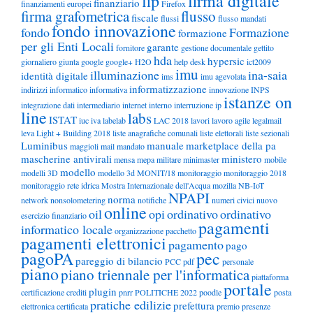
fip
firma digitale
finanziario
finanziamenti europei
Firefox
firma grafometrica
flusso
fiscale
flussi
flusso mandati
fondo innovazione
fondo
Formazione
formazione
per gli Enti Locali
garante
fornitore
gestione documentale
gettito
hda
hypersic
giornaliero
giunta
google
google+
H2O
help desk
ict2009
imu
illuminazione
ina-saia
identità digitale
ims
imu agevolata
informatizzazione
indirizzi
informatico
informativa
innovazione
INPS
istanze on
integrazione dati
intermediario
internet
interno
interruzione
ip
line
labs
ISTAT
iuc
iva
labelab
LAC 2018
lavori
lavoro agile
legalmail
leva
Light + Building 2018
liste anagrafiche comunali
liste elettorali
liste sezionali
Luminibus
manuale
marketplace della pa
maggioli
mail
mandato
mascherine antivirali
ministero
mensa
mepa
militare
minimaster
mobile
modello
modelli 3D
modello 3d
MONIT/18
monitoraggio
monitoraggio 2018
monitoraggio rete idrica
Mostra Internazionale dell'Acqua
mozilla
NB-IoT
NPAPI
norma
network
nonsolometering
notifiche
numeri civici
nuovo
online
oil
opi
ordinativo
ordinativo
esercizio finanziario
pagamenti
informatico locale
organizzazione
pacchetto
pagamenti elettronici
pagamento
pago
pagoPA
pec
pareggio di bilancio
PCC
pdf
personale
piano
piano triennale per l'informatica
piattaforma
portale
plugin
certificazione crediti
pnrr
POLITICHE 2022
poodle
posta
pratiche edilizie
prefettura
elettronica certificata
premio
presenze