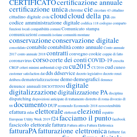
CERTIFICATO
certificazione annuale
certificazione unica
cie
chrome
circolare 43
cittadino
cloud
cloud della pa
cittadino digitale
civile
cns
codice amministrazione digitale
codifica 118
codogno
comparto
Comunicato stampa
funzioni locali
compatibilità
comuni
comunicazioni
comunità isolane
comunità montane
conservazione
conservazione digitale
contabile
contabilità
conto annuale
consolidato
Conto annuale
contratti
convegno
cookie
2017
conto annuale 2018
coppie di fatto
corso
corte dei conti
COVID-19
coronavirus
crescita
cu2015
cu
cud
csp
cuneo
CRGP
criteri minimi ambientali
CU2016
dds
ddservice
customer satisfaction
dat
decreto legislativo
decreto renzi
demo
demografici
dematerializzazione
delibera
denunce
digitale
denunce annuali
DICIOTTENNI
digitalizzazione
digitalizzazione PA
disciplina
dispatching
disposizioni anticipate di trattamento
distretto di roma
divorzio
dl
documento
DUP
66
ecomondo
Ecomondo 2018
ecosostenibilità
elettorale
elezioni
efattura
eidas
elettorali
espatrio
facciamo il punto
f24
European Utility Week 2019
facebook
fascicolo elettorale
fattura
Fattura attiva
Fattura Elettronica
fatturaPA
fatturazione elettronica
fatture
fax