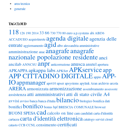
area tecnica
generale
TAG CLOUD
118
33
66
126
190
2014
730
770
80 euro
a.p.systems
abi
ABI36
agenda digitale
agenzia delle
ACCADUEO
acquistinrete
agid
entrate
aggiornamento
albo
alessandria
amministrative
anagrafe
anagrafe
amministrazione
anac
nazionale popolazione residente
anci
anpr
anusca
ancilab
anutel
ANNCSU
anticorruzione
apertura
APKservice
app
apkappa labs
APKAPPA
APKSer
APP CITTADINO DIGITALE
APP-
appio
IO
appmanager
apr410
apser
apsystems
apylink
Aran
archivio
arcola
ARERA
armonizzazione
armonizzata
assembramento
assessore
atti amministrativi
atti di stato civile A4
assistenza
bilancio
avvisi
avviso
banca
banca d'italia
biologico
bonifica dati
bonifico
bonifici
bonus
bpf
BRESCIA COMUNALE
browser
cad
BUONI SPESA
calcolo on line
cam
candidati
carta d'identità
carta d'identità elettronica
cartacea
catalogo servizi cloud
certificati
censimento
catasto
CCB
CCNL