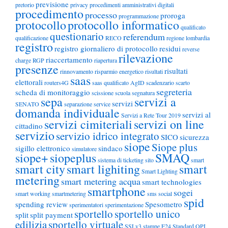
previsione
pretorio
privacy
procedimenti amministrativi digitali
procedimento
processo
proroga
programmazione
protocollo
protocollo informatico
qualificato
questionario
referendum
qualificazione
RECO
regione lombardia
registro
registro giornaliero di protocollo
residui
reverse
rilevazione
riaccertamento
charge
RGP
riapertura
presenze
risultati
rinnovamento
risparmio energetico
risultati
saas
elettorali
routers4G
saas qualificato AgID
scadenzario
scarto
segreteria
scheda di monitoraggio
scissione
scuola
segnatura
sepa
servizi a
servizi
SENATO
separazione
service
domanda individuale
servizi al
Servizi a Rete Tour 2019
servizi cimiteriali
servizi on line
cittadino
servizio
servizio idrico integrato
SICO
sicurezza
siope
Siope plus
sigillo elettronico
sindaco
simulatore
siope+
siopeplus
SMAQ
sistema di ticketing
sito
smart
smart city
smart lighiting
smart
Smart Lighting
metering
smart metering acqua
smart technologies
smartphone
sogei
smart working
smartmetering
sms
social
spid
spending review
Spesometro
sperimentatori
sperimentazione
sportello
sportello unico
split
split payment
edilizia
sportello virtuale
SSLv3
stampe F24
Standard OPI