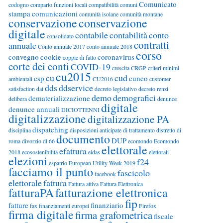
Comunicato
codogno
comparto funzioni locali
compatibilità
comuni
stampa
comunicazioni
comunità isolane
comunità montane
conservazione
conservazione
digitale
contabile
contabilità
conto
consolidato
contratti
annuale
Conto annuale 2017
conto annuale 2018
corso
convegno
cookie
coronavirus
coppie di fatto
corte dei conti
COVID-19
crescita
CRGP
criteri minimi
cu2015
cu
cud
csp
cuneo
ambientali
CU2016
customer
dds
ddservice
satisfaction
dat
decreto legislativo
decreto renzi
demo
demografici
dematerializzazione
delibera
denunce
digitale
denunce annuali
DICIOTTENNI
digitalizzazione
digitalizzazione PA
dispatching
disciplina
disposizioni anticipate di trattamento
distretto di
documento
DUP
roma
divorzio
dl 66
ecomondo
Ecomondo
elettorale
efattura
2018
ecosostenibilità
eidas
elettorali
elezioni
f24
espatrio
European Utility Week 2019
facciamo il punto
fascicolo
facebook
elettorale
fattura
Fattura attiva
Fattura Elettronica
fatturaPA
fatturazione elettronica
fip
fatture
finanziario
fax
finanziamenti europei
Firefox
firma digitale
firma grafometrica
fiscale