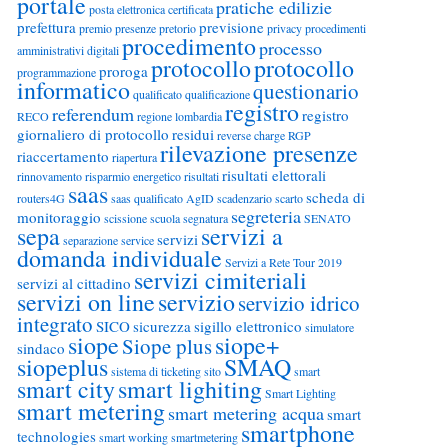
portale
pratiche edilizie
posta elettronica certificata
prefettura
previsione
premio
presenze
pretorio
privacy
procedimenti
procedimento
processo
amministrativi digitali
protocollo
protocollo
proroga
programmazione
informatico
questionario
qualificato
qualificazione
registro
referendum
registro
RECO
regione lombardia
giornaliero di protocollo
residui
reverse charge
RGP
rilevazione presenze
riaccertamento
riapertura
risultati elettorali
rinnovamento
risparmio energetico
risultati
saas
scheda di
routers4G
saas qualificato AgID
scadenzario
scarto
segreteria
monitoraggio
scissione
scuola
segnatura
SENATO
sepa
servizi a
servizi
separazione
service
domanda individuale
Servizi a Rete Tour 2019
servizi cimiteriali
servizi al cittadino
servizi on line
servizio
servizio idrico
integrato
SICO
sicurezza
sigillo elettronico
simulatore
siope
siope+
Siope plus
sindaco
siopeplus
SMAQ
sistema di ticketing
sito
smart
smart city
smart lighiting
Smart Lighting
smart metering
smart metering acqua
smart
smartphone
technologies
smart working
smartmetering