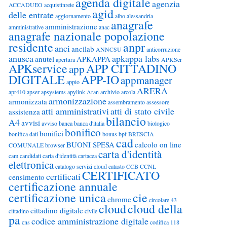
agenda digitale
agenzia
ACCADUEO
acquistinrete
agid
delle entrate
aggiornamento
albo
alessandria
anagrafe
amministrazione
amministrative
anac
anagrafe nazionale popolazione
residente
anpr
anci
ancilab
ANNCSU
anticorruzione
anusca
apkappa labs
anutel
APKAPPA
apertura
APKSer
APKservice
APP CITTADINO
app
DIGITALE
APP-IO
appmanager
appio
ARERA
apr410
apser
apsystems
apylink
Aran
archivio
arcola
armonizzazione
armonizzata
assembramento
assessore
atti amministrativi
atti di stato civile
assistenza
bilancio
A4
avvisi
avviso
banca
banca d'italia
biologico
bonifico
bonifici
bonifica dati
bonus
bpf
BRESCIA
cad
BUONI SPESA
calcolo on line
COMUNALE
browser
carta d'identità
cam
candidati
carta d'identità cartacea
elettronica
catalogo servizi cloud
catasto
CCB
CCNL
CERTIFICATO
certificati
censimento
certificazione annuale
certificazione unica
cie
chrome
circolare 43
cloud
cloud della
cittadino digitale
cittadino
civile
pa
codice amministrazione digitale
cns
codifica 118