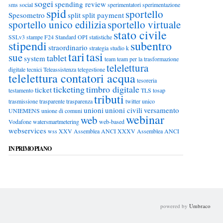
sogei
spending review
sms
social
sperimentatori
sperimentazione
spid
sportello
Spesometro
split
split payment
sportello unico edilizia
sportello virtuale
stato civile
SSLv3
stampe F24
Standard OPI
statistiche
stipendi
subentro
straordinario
strategia
studio k
tari
tasi
sue
tablet
system
team
team per la trasformazione
telelettura
digitale
tecnici
Teleassistenza
telegestione
telelettura contatori acqua
tesoreria
ticketing
timbro digitale
ticket
testamento
TLS
tosap
tributi
trasmissione
trasparente
trasparenza
twitter
unico
unioni
unioni civili
versamento
UNIEMENS
unione di comuni
webinar
web
Vodafone
watersmartmetering
web-based
webservices
wss
XXV Assemblea ANCI
XXXV Assemblea ANCI
IN PRIMO PIANO
powered by
Umbraco