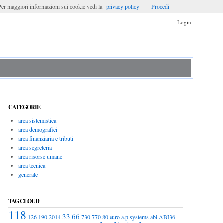
. Per maggiori informazioni sui cookie vedi la
privacy policy
Procedi
Login
CATEGORIE
area sistemistica
area demografici
area finanziaria e tributi
area segreteria
area risorse umane
area tecnica
generale
TAG CLOUD
118
33
66
126
190
2014
730
770
80 euro
a.p.systems
abi
ABI36