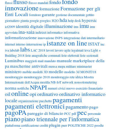
fondo
flusso
fondo
flussi
flusso mandati
innovazione
Formazione per gli
formazione
Enti Locali
garante
fornitore
gestione documentale
gettito
hda
hypersic
giornaliero
giunta
google
google+
H2O
help desk
imu
illuminazione
identità digitale
ict2009
ims
imu
ina-saia
agevolata
indirizzi
informatico
informativa
informatizzazione
innovazione
INPS
integrazione dati
intermediario
istanze on line
ISTAT
internet
interno
interruzione
ip
iuc
labs
iva
labelab
LAC 2018
lavori
lavoro agile
legalmail
leva
Light +
Building 2018
liste anagrafiche comunali
liste elettorali
liste sezionali
Luminibus
manuale
marketplace della
maggioli
mail
mandato
pa
mascherine antivirali
mensa
mepa
militare
minimaster
ministero
modello
mobile
modelli 3D
modello 3d
MONIT/18
monitoraggio
monitoraggio 2018
monitoraggio rete idrica
Mostra
Internazionale dell'Acqua
mozilla
NB-IoT
network
nonsolometering
NPAPI
norma
notifiche
numeri civici
nuovo esercizio finanziario
online
oil
opi
ordinativo
ordinativo informatico
pagamenti
locale
organizzazione
pacchetto
pagamenti elettronici
pagamento
pago
pagoPA
pec
pareggio di bilancio
PCC
pdf
personale
piano
piano triennale per l'informatica
plugin
piattaforma certificazione crediti
pnrr
POLITICHE 2022
poodle